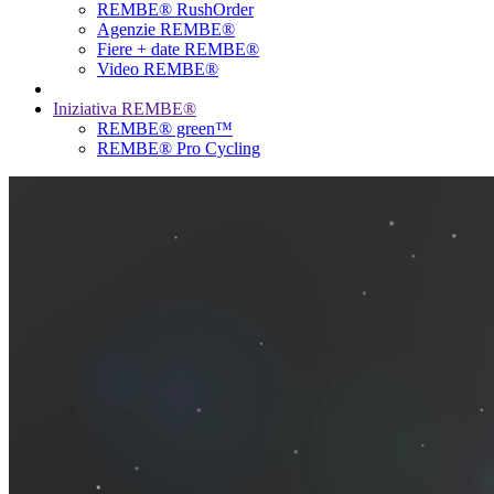
REMBE® RushOrder
Agenzie REMBE®
Fiere + date REMBE®
Video REMBE®
Iniziativa REMBE®
REMBE® green™
REMBE® Pro Cycling