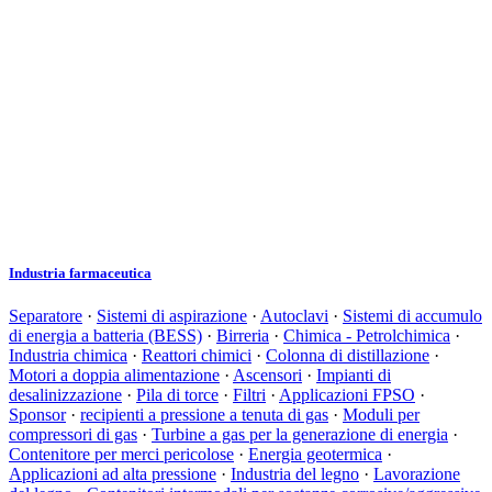
Industria farmaceutica
Separatore
·
Sistemi di aspirazione
·
Autoclavi
·
Sistemi di accumulo
di energia a batteria (BESS)
·
Birreria
·
Chimica - Petrolchimica
·
Industria chimica
·
Reattori chimici
·
Colonna di distillazione
·
Motori a doppia alimentazione
·
Ascensori
·
Impianti di
desalinizzazione
·
Pila di torce
·
Filtri
·
Applicazioni FPSO
·
Sponsor
·
recipienti a pressione a tenuta di gas
·
Moduli per
compressori di gas
·
Turbine a gas per la generazione di energia
·
Contenitore per merci pericolose
·
Energia geotermica
·
Applicazioni ad alta pressione
·
Industria del legno
·
Lavorazione