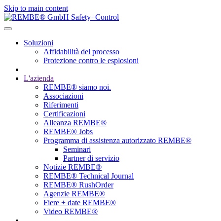
Skip to main content
Soluzioni
Affidabilità del processo
Protezione contro le esplosioni
L'azienda
REMBE® siamo noi.
Associazioni
Riferimenti
Certificazioni
Alleanza REMBE®
REMBE® Jobs
Programma di assistenza autorizzato REMBE®
Seminari
Partner di servizio
Notizie REMBE®
REMBE® Technical Journal
REMBE® RushOrder
Agenzie REMBE®
Fiere + date REMBE®
Video REMBE®