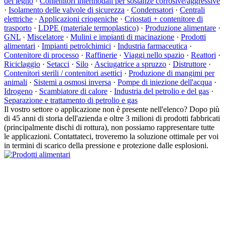
del legno
·
Contenitori intermodali per sostanze corrosive/aggressive
·
Isolamento delle valvole di sicurezza
·
Condensatori
·
Centrali
elettriche
·
Applicazioni criogeniche
·
Criostati + contenitore di
trasporto
·
LDPE (materiale termoplastico)
·
Produzione alimentare
·
GNL
·
Miscelatore
·
Mulini e impianti di macinazione
·
Prodotti
alimentari
·
Impianti petrolchimici
·
Industria farmaceutica
·
Contenitore di processo
·
Raffinerie
·
Viaggi nello spazio
·
Reattori
·
Riciclaggio
·
Setacci
·
Silo
·
Asciugatrice a spruzzo
·
Distruttore
·
Contenitori sterili / contenitori asettici
·
Produzione di mangimi per
animali
·
Sistemi a osmosi inversa
·
Pompe di iniezione dell'acqua
·
Idrogeno
·
Scambiatore di calore
·
Industria del petrolio e del gas
·
Separazione e trattamento di petrolio e gas
Il vostro settore o applicazione non è presente nell'elenco? Dopo più
di 45 anni di storia dell'azienda e oltre 3 milioni di prodotti fabbricati
(principalmente dischi di rottura), non possiamo rappresentare tutte
le applicazioni. Contattateci, troveremo la soluzione ottimale per voi
in termini di scarico della pressione e protezione dalle esplosioni.